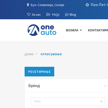
Пон-Пет: 0
Бул. Словенија, Скопје
За нас
FAQs
Blog
ВОЗИЛА
КОНТАКТИРА
дома
огласување
РЕСЕТИРАЊЕ
Бренд
Сите