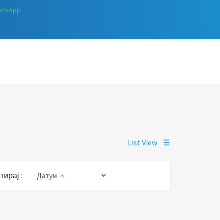
atsApp
List View
☰
тирај :