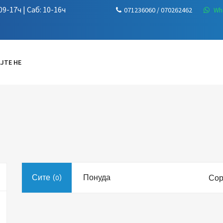
9-17ч | Саб: 10-16ч
071236060 / 070262462
Wh
ЈТЕ НЕ
Сите
Понуда
Сор
(0)