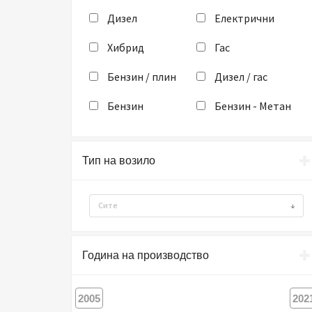
Дизел
Електрични
Хибрид
Гас
Бензин / плин
Дизел / гас
Бензин
Бензин - Метан
Тип на возило
Сите
Година на производство
2005
202