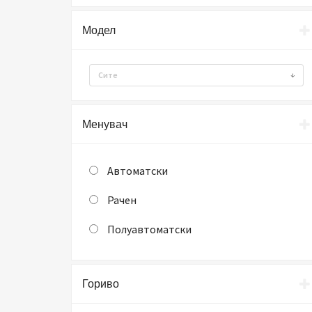
Модел
Сите
Менувач
Автоматски
Рачен
Полуавтоматски
Гориво