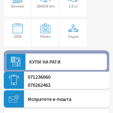
Бензин
186656 km
1.8 cc
2006
Рачен
Седан
КУПИ НА РАТИ
071236060
070262462
Испратете е-пошта