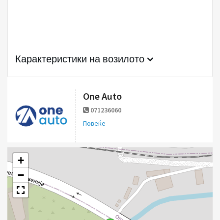
Карактеристики на возилото
One Auto
071236060
Повеќе
+
−